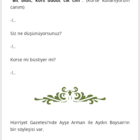
"Bit bidit, kors budut cik cim"
. (Korse kullanıyorum
canım)
-!..
Siz ne düşünüyorsunuz?
-!..
Korse mi büstiyer mi?
-!..
Hürriyet Gazetesi'nde Ayşe Arman ile Aydın Boysan'ın
bir söyleşisi var.