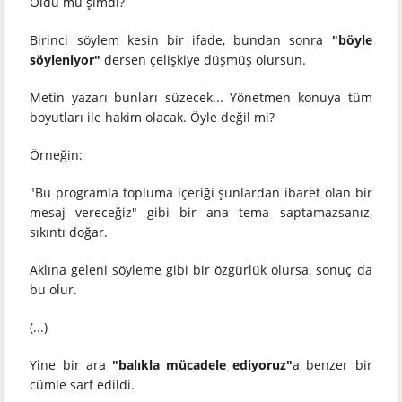
Oldu mu şimdi?
Birinci söylem kesin bir ifade, bundan sonra
"böyle
söyleniyor"
dersen çelişkiye düşmüş olursun.
Metin yazarı bunları süzecek... Yönetmen konuya tüm
boyutları ile hakim olacak. Öyle değil mi?
Örneğin:
"Bu programla topluma içeriği şunlardan ibaret olan bir
mesaj vereceğiz" gibi bir ana tema saptamazsanız,
sıkıntı doğar.
Aklına geleni söyleme gibi bir özgürlük olursa, sonuç da
bu olur.
(...)
Yine bir ara
"balıkla mücadele ediyoruz"
a benzer bir
cümle sarf edildi.