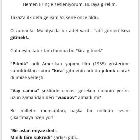
Hemen Erinç'e sesleniyorum. Buraya girelim.
Takaz'a ilk defa gelişim 52 sene önce oldu.
O zamanlar Malatya'da bir adet vardı. Tatil günleri
kıra
gitmek!..
Gülmeyin, tabir tam tamına bu "kıra gitmek"
"Piknik"
adlı Amerikan yapımı film (1955) gösterime
sunulduktan sonra
"kıra"
gitmenin adı da
piknik
olarak
dilimize yerleşti.
"Vay canına"
şeklinde olması gereken nidanın yerini,
uzun zamandan beri
"waooov"
almadı mı?
Bir milletin mensupları, başka bir milletin sesini
çıkartmaya özeniyor!
"
Bir aslan miyav dedi,
Minik fare kükredi
" şarkısı gibi...