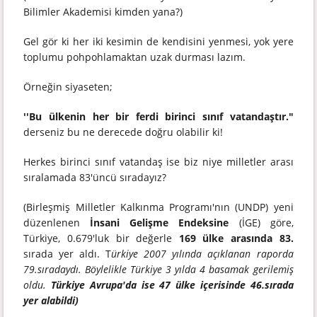
Bilimler Akademisi kimden yana?)
Gel gör ki her iki kesimin de kendisini yenmesi, yok yere
toplumu pohpohlamaktan uzak durması lazım.
Örneğin siyaseten;
''Bu ülkenin her bir ferdi birinci sınıf vatandaştır."
derseniz bu ne derecede doğru olabilir ki!
Herkes birinci sınıf vatandaş ise biz niye milletler arası
sıralamada 83'üncü sıradayız?
(Birleşmiş Milletler Kalkınma Programı'nın (UNDP) yeni
düzenlenen
İnsani Gelişme Endeksine
(İGE) göre,
Türkiye, 0.679'luk bir değerle
169 ülke arasında 83.
sırada yer aldı. T
ürkiye 2007 yılında açıklanan raporda
79.sıradaydı. Böylelikle Türkiye 3 yılda 4 basamak gerilemiş
oldu.
Türkiye Avrupa'da ise 47 ülke içerisinde 46.sırada
yer alabildi)