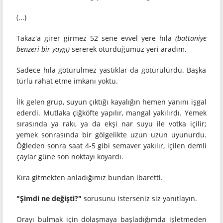
(...)
Takaz'a girer girmez 52 sene evvel yere hıla
(battaniye
benzeri bir yaygı)
sererek oturduğumuz yeri aradım.
Sadece hıla götürülmez yastıklar da götürülürdü. Başka
türlü rahat etme imkanı yoktu.
İlk gelen grup, suyun çıktığı kayalığın hemen yanını işgal
ederdi. Mutlaka çiğköfte yapılır, mangal yakılırdı. Yemek
sırasında ya rakı, ya da ekşi nar suyu ile votka içilir;
yemek sonrasında bir gölgelikte uzun uzun uyunurdu.
Öğleden sonra saat 4-5 gibi semaver yakılır, içilen demli
çaylar güne son noktayı koyardı.
Kıra gitmekten anladığımız bundan ibaretti.
"Şimdi ne değişti?"
sorusunu isterseniz siz yanıtlayın.
Orayı bulmak için dolaşmaya başladığımda işletmeden