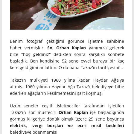
Benim fotoğraf çektiğimi görünce işletme sahibine
haber vermişler.
Sn. Orhan Kaplan
yanımıza gelerek
bize "hoş geldiniz" dedikten sonra karşılıklı sohbete
başladık. Ben kendisine 52 sene evvel buraya bir kaç
kere geldiğimi anlattım. O da bana Takaz'ın tarihçesini...
Takaz'ın mülkiyeti 1960 yılına kadar Haydar Ağa'ya
aitmiş. 1960 yılında Haydar Ağa Takaz'ı belediyeye hibe
ederken ağaçların kesilmemesini şart koşmuş.
Uzun seneler çeşitli işletmeciler tarafından işletilen
Takaz'ın son müsteciri
Orhan Kaplan
işe başladığında
görmüş ki geriye dönük olmak üzere 25 sene boyunca
elektrik, vergi borçları ve ecr-i misil bedelleri
belediyeye ödenmemiş!