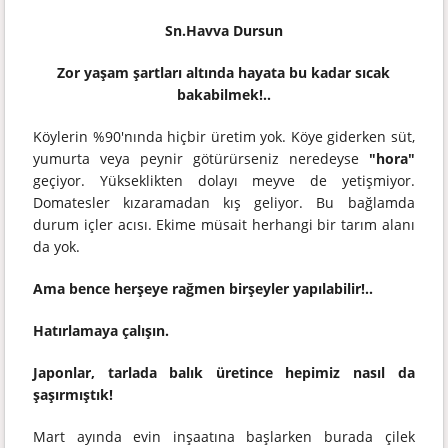
Sn.Havva Dursun
Zor yaşam şartları altında hayata bu kadar sıcak
bakabilmek!..
Köylerin %90'nında hiçbir üretim yok. Köye giderken süt,
yumurta veya peynir götürürseniz neredeyse
"hora"
geçiyor. Yükseklikten dolayı meyve de yetişmiyor.
Domatesler kızaramadan kış geliyor. Bu bağlamda
durum içler acısı. Ekime müsait herhangi bir tarım alanı
da yok.
Ama bence herşeye rağmen birşeyler yapılabilir!..
Hatırlamaya çalışın.
Japonlar, tarlada balık üretince hepimiz nasıl da
şaşırmıştık!
Mart ayında evin inşaatına başlarken burada çilek