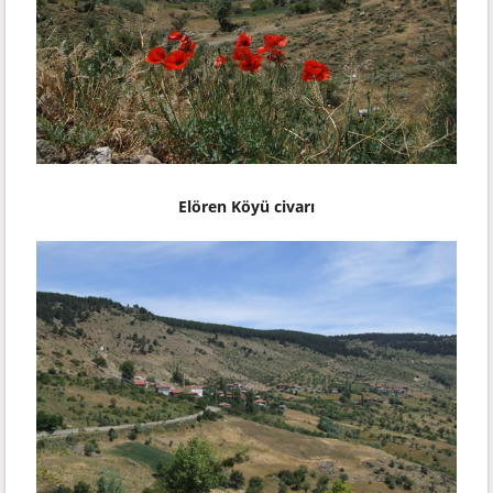
Elören Köyü civarı