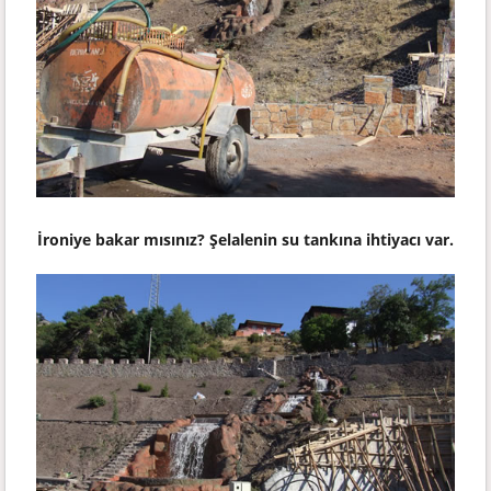
İroniye bakar mısınız? Şelalenin su tankına ihtiyacı var.