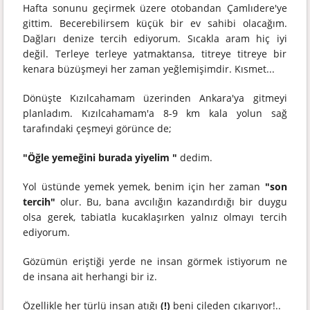
Hafta sonunu geçirmek üzere otobandan Çamlıdere'ye
gittim. Becerebilirsem küçük bir ev sahibi olacağım.
Dağları denize tercih ediyorum. Sıcakla aram hiç iyi
değil. Terleye terleye yatmaktansa, titreye titreye bir
kenara büzüşmeyi her zaman yeğlemişimdir. Kısmet...
Dönüşte Kızılcahamam üzerinden Ankara'ya gitmeyi
planladım. Kızılcahamam'a 8-9 km kala yolun sağ
tarafındaki çeşmeyi görünce de;
"Öğle yemeğini burada yiyelim "
dedim.
Yol üstünde yemek yemek, benim için her zaman
"son
tercih"
olur. Bu, bana avcılığın kazandırdığı bir duygu
olsa gerek, tabiatla kucaklaşırken yalnız olmayı tercih
ediyorum.
Gözümün eriştiği yerde ne insan görmek istiyorum ne
de insana ait herhangi bir iz.
Özellikle her türlü insan atığı
(!)
beni çileden çıkarıyor!..