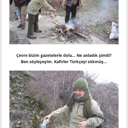
Çevre bizim gazetelerle dolu... Ne anladık şimdi?
Ben söyleyeyim. Kafirler Türkçeyi sökmüş...