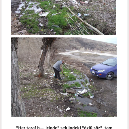
"Her taraf b.... içinde" şeklindeki "özlü söz", tam