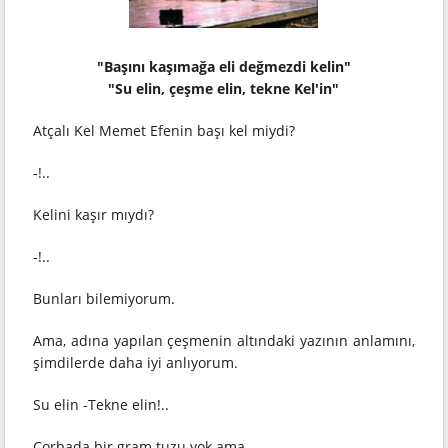
"Başını kaşımağa eli değmezdi kelin"
"Su elin, çeşme elin, tekne Kel'in"
Atçalı Kel Memet Efenin başı kel miydi?
-!..
Kelini kaşır mıydı?
-!..
Bunları bilemiyorum.
Ama, adına yapılan çeşmenin altındaki yazının anlamını,
şimdilerde daha iyi anlıyorum.
Su elin -Tekne elin!..
Çorbada bir gram tuzu yok ama...