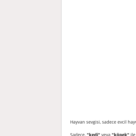
Hayvan sevgisi, sadece evcil hayva
Sadece,
"kedi"
veya
"köpek"
il