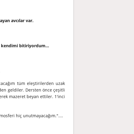
ayan avcılar var.
e kendimi bitiriyordum...
.
zacağım tüm eleştirilerden uzak
en geldiler. Dersten önce çeşitli
ek mazeret beyan ettiler. 1'inci
mosferi hiç unutmayacağım."....