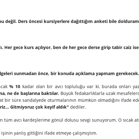
bu değil. Ders öncesi kursiyerlere dağıttığım anketi bile dolduram
. Her gece kurs açılıyor, ben de her gece derse girip tabir caiz is
belgeleri sunmadan önce, bir konuda açıklama yapmam gerekecek
ancak
% 10
kadar olan bir avcı topluluğu var ki, burada onları ya
na, ne de başlarına baktılar.
Büyük fedakarlıklarla uzak mesafelerd
aat bir süre sandalyede oturmalarının mümkün olmadığını ifade eder
riz... Gitmiyoruz çok keyif aldık"
dediler.
lan tüm avcı kardeşlerime gönül dolusu sevgi sunuyorum. O sıcak at
işinin yanlış gittiğini ifade etmeye çalışmıştım.