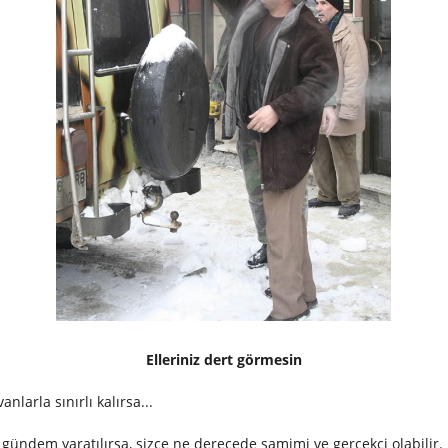
Elleriniz dert görmesin
nlarla sınırlı kalırsa...
e gündem yaratılırsa, sizce ne derecede samimi ve gerçekci olabilir.