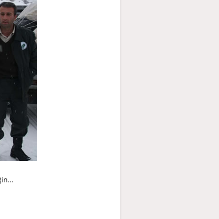
in...