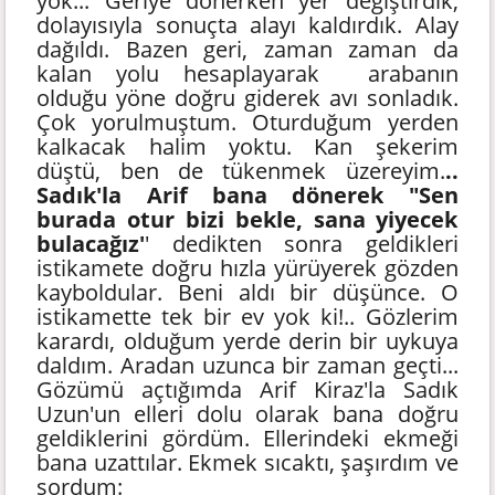
yok... Geriye dönerken yer değiştirdik,
dolayısıyla sonuçta alayı kaldırdık. Alay
dağıldı. Bazen geri, zaman zaman da
kalan yolu hesaplayarak arabanın
olduğu yöne doğru giderek avı sonladık.
Çok yorulmuştum. Oturduğum yerden
kalkacak halim yoktu. Kan şekerim
düştü, ben de tükenmek üzereyim.
..
Sadık'la Arif bana dönerek "Sen
burada otur bizi bekle, sana yiyecek
bulacağız'
' dedikten sonra geldikleri
istikamete doğru hızla yürüyerek gözden
kayboldular. Beni aldı bir düşünce. O
istikamette tek bir ev yok ki!.. Gözlerim
karardı, olduğum yerde derin bir uykuya
daldım. Aradan uzunca bir zaman geçti...
Gözümü açtığımda Arif Kiraz'la Sadık
Uzun'un elleri dolu olarak bana doğru
geldiklerini gördüm. Ellerindeki ekmeği
bana uzattılar. Ekmek sıcaktı, şaşırdım ve
sordum: