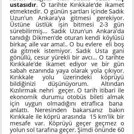
ustasıdır
. O tarihte Kırıkkale'de ikamet
etmektedir. O günün şartları içinde Sadık
Uzun'un Ankara'ya gitmesi gerekiyor.
Üstüne üstlük işin bitmesi 2-3 gün
sürebilirmiş... Sadık Uzun'un Ankara'da
tanıdığı Dikmen'de oturan kendi köylüsü
birkaç aile var ama!.. O bu evlere eli boş
da gitmek istemiyor. Sadık Usta gani
gönüllü, cesur yürekli bir avcı... O tarihte
Kırıkkale'de ikamet ediyor ve bir gün
sabah ezanında yaya olarak yola çıkıyor.
Kırıkkale yolu üzerindeki köprüyü
bildiğinizi düşünüyorum. Altından
Kızılırmak nehri geçer. O tarih itibari ile
ekonomik durumu otobüs bileti almak
için uygun olmadığını etraflıca bana
anlattı. Neresinden bakarsanız bakın
Kırıkkale ile köprü arasında 15 km'lik bir
mesafe var. Köprüyü geçer geçmez o
yolun sol tarafına geçer. Şimdi önünde 60