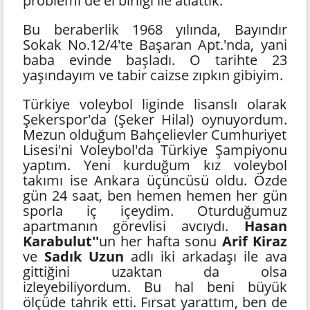
problemi de el birliği ile atlattık.
Bu beraberlik 1968 yılında, Bayındır
Sokak No.12/4'te Başaran Apt.'nda, yani
baba evinde başladı. O tarihte 23
yaşındayım ve tabir caizse zıpkın gibiyim.
Türkiye voleybol liginde lisanslı olarak
Şekerspor'da (Şeker Hilal) oynuyordum.
Mezun olduğum Bahçelievler Cumhuriyet
Lisesi'ni Voleybol'da Türkiye Şampiyonu
yaptım. Yeni kurduğum kız voleybol
takımı ise Ankara üçüncüsü oldu. Özde
gün 24 saat, ben hemen hemen her gün
sporla iç içeydim. Oturduğumuz
apartmanın görevlisi avcıydı.
Hasan
Karabulut''
un
her hafta sonu
Arif Kiraz
ve
Sadık Uzun
adlı iki arkadaşı ile ava
gittiğini uzaktan da olsa
izleyebiliyordum. Bu hal beni büyük
ölçüde tahrik etti. Fırsat yarattım, ben de