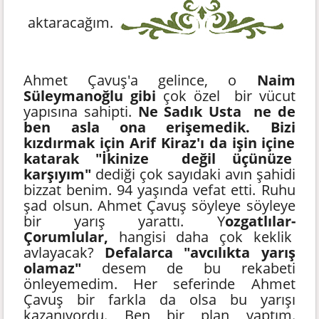
aktaracağım.
Ahmet Çavuş'a gelince, o
Naim
Süleymanoğlu gibi
çok özel bir vücut
yapısına sahipti.
Ne Sadık Usta ne de
ben asla ona erişemedik. Bizi
kızdırmak için Arif Kiraz'ı da işin içine
katarak "İkinize değil üçünüze
karşıyım"
dediği çok sayıdaki avın şahidi
bizzat benim. 94 yaşında vefat etti. Ruhu
şad olsun. Ahmet Çavuş söyleye söyleye
bir yarış yarattı. Y
ozgatlılar-
Çorumlular,
hangisi daha çok keklik
avlayacak?
Defalarca "avcılıkta yarış
olamaz"
desem de bu rekabeti
önleyemedim. Her seferinde Ahmet
Çavuş bir farkla da olsa bu yarışı
kazanıyordu. Ben bir plan yaptım.