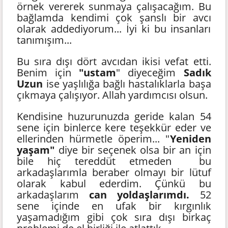
örnek vererek sunmaya çalışacağım. Bu
bağlamda kendimi çok şanslı bir avcı
olarak addediyorum... İyi ki bu insanları
tanımışım...
Bu sıra dışı dört avcıdan ikisi vefat etti.
Benim için
"ustam
" diyeceğim
Sadık
Uzun
ise yaşlılığa bağlı hastalıklarla başa
çıkmaya çalışıyor. Allah yardımcısı olsun.
Kendisine huzurunuzda geride kalan 54
sene için binlerce kere teşekkür eder ve
ellerinden hürmetle öperim... "
Yeniden
yaşam"
diye bir seçenek olsa bir an için
bile hiç tereddüt etmeden bu
arkadaşlarımla beraber olmayı bir lütuf
olarak kabul ederdim. Çünkü bu
arkadaşlarım
can yoldaşlarımdı.
52
sene içinde en ufak bir kırgınlık
yaşamadığım gibi çok sıra dışı birkaç