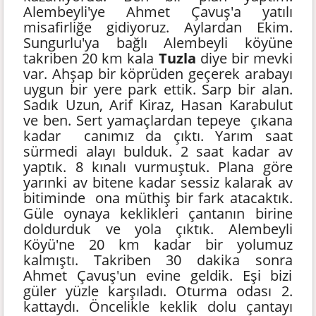
Alembeyli'ye Ahmet Çavuş'a yatılı
misafirliğe gidiyoruz. Aylardan Ekim.
Sungurlu'ya bağlı Alembeyli köyüne
takriben 20 km kala
Tuzla
diye bir mevki
var. Ahşap bir köprüden geçerek arabayı
uygun bir yere park ettik. Sarp bir alan.
Sadık Uzun, Arif Kiraz, Hasan Karabulut
ve ben. Sert yamaçlardan tepeye çıkana
kadar canımız da çıktı. Yarım saat
sürmedi alayı bulduk. 2 saat kadar av
yaptık. 8 kınalı vurmuştuk. Plana göre
yarınki av bitene kadar sessiz kalarak av
bitiminde ona müthiş bir fark atacaktık.
Güle oynaya keklikleri çantanın birine
doldurduk ve yola çıktık. Alembeyli
Köyü'ne 20 km kadar bir yolumuz
kalmıştı. Takriben 30 dakika sonra
Ahmet Çavuş'un evine geldik. Eşi bizi
güler yüzle karşıladı. Oturma odası 2.
kattaydı. Öncelikle keklik dolu çantayı