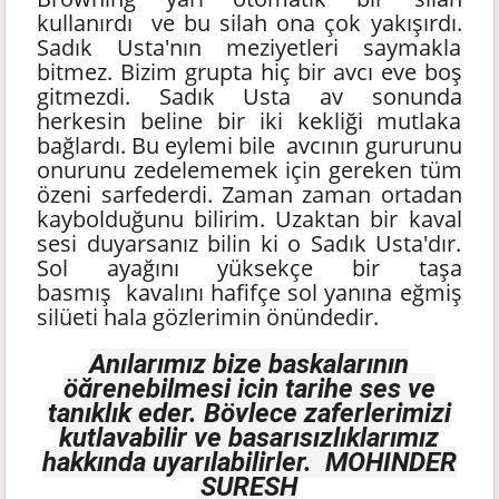
kullanırdı ve bu silah ona çok yakışırdı.
Sadık Usta'nın meziyetleri saymakla
bitmez. Bizim grupta hiç bir avcı eve boş
gitmezdi. Sadık Usta av sonunda
herkesin beline bir iki kekliği mutlaka
bağlardı. Bu eylemi bile avcının gururunu
onurunu zedelememek için gereken tüm
özeni sarfederdi. Zaman zaman ortadan
kaybolduğunu bilirim. Uzaktan bir kaval
sesi duyarsanız bilin ki o Sadık Usta'dır.
Sol ayağını yüksekçe bir taşa
basmış kavalını hafifçe sol yanına eğmiş
silüeti hala gözlerimin önündedir.
Anılarımız bize başkalarının
öğrenebilmesi için tarihe ses ve
tanıklık eder. Böylece zaferlerimizi
kutlayabilir ve başarısızlıklarımız
hakkında uyarılabilirler. MOHINDER
SURESH