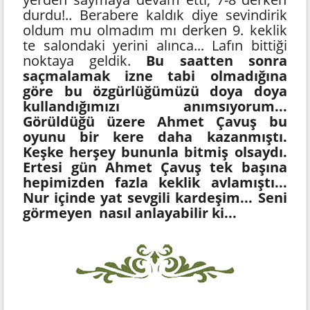
durdu!.. Berabere kaldık diye sevindirik
oldum mu olmadım mı derken 9. keklik
te salondaki yerini alınca... Lafın bittiği
noktaya geldik.
Bu saatten sonra
saçmalamak izne tabi olmadığına
göre bu özgürlüğümüzü doya doya
kullandığımızı anımsıyorum...
Görüldüğü üzere Ahmet Çavuş bu
oyunu bir kere daha kazanmıştı.
Keşke herşey bununla bitmiş olsaydı.
Ertesi gün Ahmet Çavuş tek başına
hepimizden fazla keklik avlamıştı...
Nur içinde yat sevgili kardeşim... Seni
görmeyen nasıl anlayabilir ki...