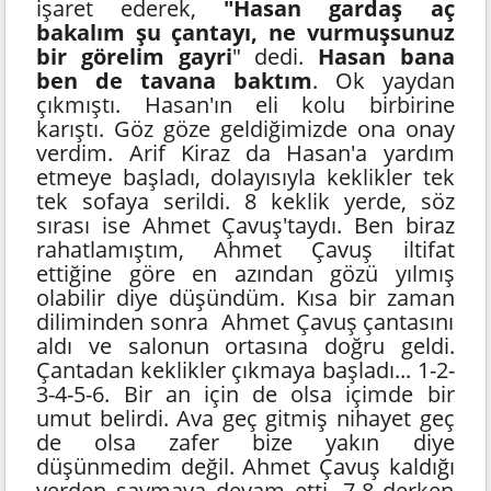
işaret ederek,
"Hasan gardaş aç
bakalım şu çantayı, ne vurmuşsunuz
bir görelim gayri
" dedi.
Hasan bana
ben de tavana baktım
. Ok yaydan
çıkmıştı. Hasan'ın eli kolu birbirine
karıştı. Göz göze geldiğimizde ona onay
verdim. Arif Kiraz da Hasan'a yardım
etmeye başladı, dolayısıyla keklikler tek
tek sofaya serildi. 8 keklik yerde, söz
sırası ise Ahmet Çavuş'taydı. Ben biraz
rahatlamıştım, Ahmet Çavuş iltifat
ettiğine göre en azından gözü yılmış
olabilir diye düşündüm. Kısa bir zaman
diliminden sonra Ahmet Çavuş çantasını
aldı ve salonun ortasına doğru geldi.
Çantadan keklikler çıkmaya başladı... 1-2-
3-4-5-6. Bir an için de olsa içimde bir
umut belirdi. Ava geç gitmiş nihayet geç
de olsa zafer bize yakın diye
düşünmedim değil. Ahmet Çavuş kaldığı
yerden saymaya devam etti, 7-8 derken