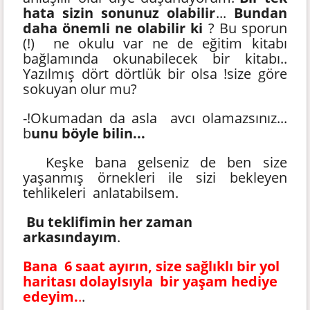
hata sizin sonunuz olabilir
...
Bundan
daha önemli ne olabilir ki
? Bu sporun
(!) ne okulu var ne de eğitim kitabı
bağlamında okunabilecek bir kitabı..
Yazılmış dört dörtlük bir olsa !size göre
sokuyan olur mu?
-!Okumadan da asla avcı olamazsınız...
b
unu böyle bilin...
Keşke bana gelseniz de ben size
yaşanmış örnekleri ile sizi bekleyen
tehlikeleri anlatabilsem.
Bu teklifimin her zaman
arkasındayım
.
Bana 6 saat ayırın, size sağlıklı bir yol
haritası dolayIsıyla bir yaşam hediye
edeyim.
.
.