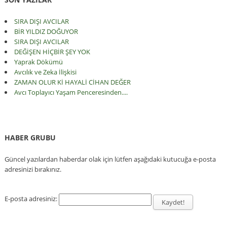
SIRA DIŞI AVCILAR
BİR YILDIZ DOĞUYOR
SIRA DIŞI AVCILAR
DEĞİŞEN HİÇBİR ŞEY YOK
Yaprak Dökümü
Avcılık ve Zeka İlişkisi
ZAMAN OLUR Kİ HAYALİ CİHAN DEĞER
Avcı Toplayıcı Yaşam Penceresinden....
HABER GRUBU
Güncel yazılardan haberdar olak için lütfen aşağıdaki kutucuğa e-posta
adresinizi bırakınız.
E-posta adresiniz: