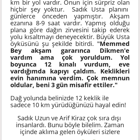
km bir yol vardır. Onun için sürpriz olan
hiçbir şey yoktur. Sadık Usta planını
günlerce önceden yapmıştır. Akşam
ezanına 8-9 saat vardır. Yapmış olduğu
plana göre dağın zirvesini takip ederek
yolu kısaltmayı deneyecektir. Büyük Usta
öyküsünü şu şekilde bitirdi. '
'Memmed
Bey akşam gararınca Dikmen'e
vardım ama çok yoruldum. Yol
boyunca 12 kınalı vurdum, eve
vardığımda kapıyı çaldım. Keklikleri
evin hanımına verdim. Çok memnun
oldular, beni 3 gün misafir ettiler."
Dağ yolunda belinizde 12 keklik ile
sadece 10 km yürüdüğünüzü hayal edin!
Sadık Uzun ve Arif Kiraz çok sıra dışı
insanlardı. Bunu böyle bilelim. Zaman
içinde aklıma gelen öyküleri sizlere