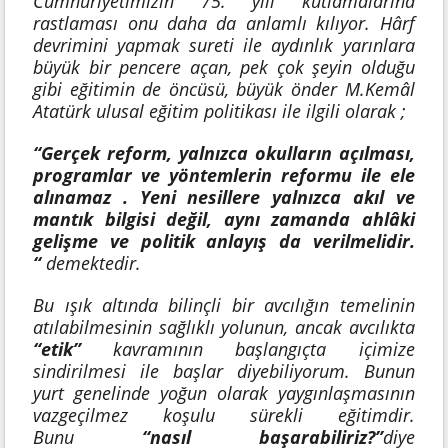
Cumhuriyetimizin 75. yılı kutlamalarına
rastlaması onu daha da anlamlı kılıyor. Hârf
devrimini yapmak sureti ile aydınlık yarınlara
büyük bir pencere açan, pek çok şeyin olduğu
gibi eğitimin de öncüsü, büyük önder M.Kemâl
Atatürk ulusal eğitim politikası ile ilgili olarak ;
“Gerçek reform, yalnızca okulların açılması,
programlar ve yöntemlerin reformu ile ele
alınamaz . Yeni nesillere yalnızca akıl ve
mantık bilgisi değil, aynı zamanda ahlâki
gelişme ve politik anlayış da verilmelidir.
“
demektedir.
Bu ışık altında bilinçli bir avcılığın temelinin
atılabilmesinin sağlıklı yolunun, ancak avcılıkta
“etik”
kavramının başlangıçta içimize
sindirilmesi ile başlar diyebiliyorum. Bunun
yurt genelinde yoğun olarak yaygınlaşmasının
vazgeçilmez koşulu sürekli eğitimdir.
Bunu
“nasıl başarabiliriz?”
diye