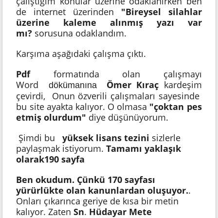
çalıştığım konular üzerine odaklanırken ben
de internet üzerinden
"Bireysel silahlar
üzerine kaleme alınmış yazı var
mı?
sorusuna odaklandım.
Karşıma aşağıdaki çalışma çıktı.
Pdf
formatında olan çalışmayı
Word
Ömer Kıraç
kardeşim
dökümanına
çevirdi, Onun özverili çalışmaları sayesinde
bu site ayakta kalıyor. O olmasa
"çoktan pes
etmiş olurdum"
diye düşünüyorum.
Şimdi bu
yüksek lisans tezini
sizlerle
paylaşmak istiyorum.
Tamamı yaklaşık
olarak190 sayfa
Ben okudum. Çünkü 170 sayfası
yürürlükte olan kanunlardan oluşuyor.
.
Onları çıkarınca geriye de kısa bir metin
kalıyor. Zaten
Sn
.
Hüdayar Mete