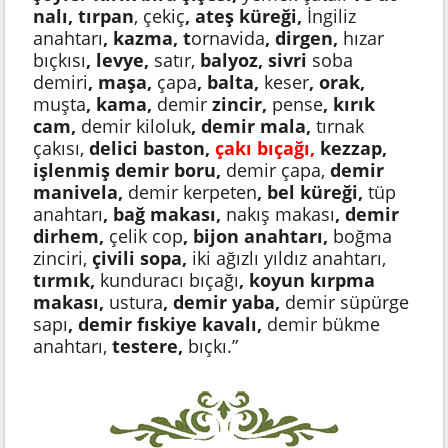
nalı, tırpan
, çekiç
, ateş küreği,
İngiliz
anahtarı
, kazma, t
ornavida
, dirgen,
hızar
bıçkısı
, levye,
satır,
balyoz, sivri
soba
demiri
, maşa,
çapa
, balta,
keser
, orak,
muşta
, kama,
demir
zincir,
pense
, kırık
cam,
demir kiloluk
, demir mala,
tırnak
çakısı,
delici baston,
çakı bıçağı,
kezzap,
işlenmiş demir boru,
demir çapa,
demir
manivela,
demir kerpeten
, bel küreği,
tüp
anahtarı
, bağ makası,
nakış makası
, demir
dirhem,
çelik cop
, bijon anahtarı,
boğma
zinciri,
çivili sopa,
iki ağızlı yıldız anahtarı,
tırmık,
kunduracı bıçağı
, koyun kırpma
makası,
ustura
, demir yaba,
demir süpürge
sapı
, demir fıskiye kavalı,
demir bükme
anahtarı,
testere,
bıçkı.”