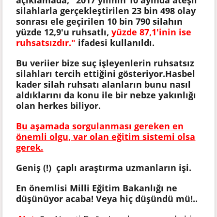
silahlarla gerçekleştirilen 23 bin 498 olay
sonrası ele geçirilen 10 bin 790 silahın
yüzde 12,9'u ruhsatlı,
yüzde 87,1'inin ise
ruhsatsızdır."
ifadesi kullanıldı.
Bu veriier bize suç işleyenlerin ruhsatsız
silahları tercih ettiğini gösteriyor.Hasbel
kader silah ruhsatı alanların bunu nasıl
aldıklarını da konu ile bir nebze yakınlığı
olan herkes biliyor.
Bu aşamada sorgulanması gereken en
önemli olgu, var olan eğitim sistemi olsa
gerek.
Geniş (!) çaplı araştırma uzmanların işi.
En önemlisi Milli Eğitim Bakanlığı ne
düşünüyor acaba! Veya hiç düşündü mü!..