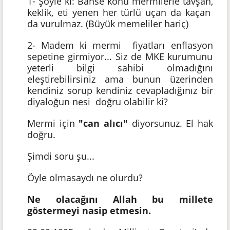
1- Şöyle ki: Bahse konu mermilerle tavşan,
keklik, eti yenen her türlü uçan da kaçan
da vurulmaz. (Büyük memeliler hariç)
2- Madem ki mermi fiyatları enflasyon
sepetine girmiyor... Siz de MKE kurumunu
yeterli bilgi sahibi olmadığını
eleştirebilirsiniz ama bunun üzerinden
kendiniz sorup kendiniz cevapladığınız bir
diyaloğun nesi doğru olabilir ki?
Mermi için
"can alıcı"
diyorsunuz. El hak
doğru.
Şimdi soru şu...
Öyle olmasaydı ne olurdu?
Ne olacağını Allah bu millete
göstermeyi nasip etmesin.