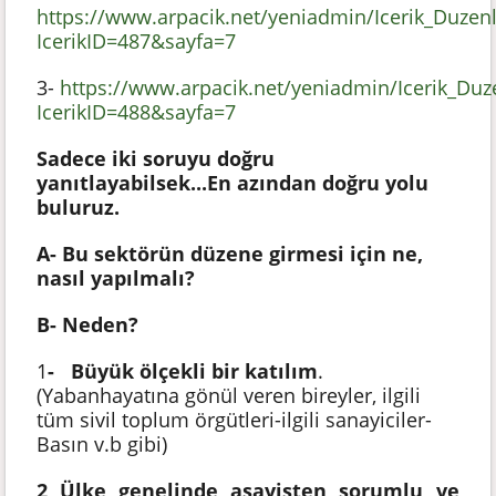
https://www.arpacik.net/yeniadmin/Icerik_Duze
IcerikID=487&sayfa=7
3-
https://www.arpacik.net/yeniadmin/Icerik_Du
IcerikID=488&sayfa=7
Sadece iki soruyu doğru
yanıtlayabilsek...En azından doğru yolu
buluruz.
A- Bu sektörün düzene girmesi için ne,
nasıl yapılmalı?
B- Neden?
1
- Büyük ölçekli bir katılım
.
(Yabanhayatına gönül veren bireyler, ilgili
tüm sivil toplum örgütleri-ilgili sanayiciler-
Basın v.b gibi)
2 Ülke genelinde asayişten sorumlu ve