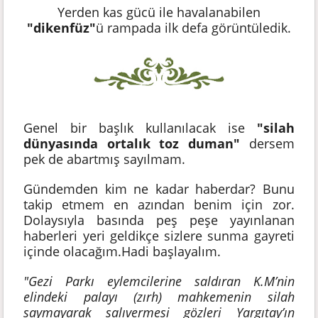
Yerden kas gücü ile havalanabilen
"dikenfüz"
ü rampada ilk defa görüntüledik.
Genel bir başlık kullanılacak ise
"silah
dünyasında ortalık toz duman"
dersem
pek de abartmış sayılmam.
Gündemden kim ne kadar haberdar? Bunu
takip etmem en azından benim için zor.
Dolaysıyla basında peş peşe yayınlanan
haberleri yeri geldikçe sizlere sunma gayreti
içinde olacağım.Hadi başlayalım.
"Gezi Parkı eylemcilerine saldıran K.M’nin
elindeki palayı (zırh) mahkemenin silah
saymayarak salıvermesi gözleri Yargıtay’ın