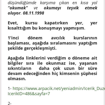
düşündüğümde karşıma çıkan en kısa yol
“okumak”
ve
okumayı teşvik etmek
oluyor
.
08.11.1998
Evet, kursu kapatırken yer, yer
kısalttığım bu konuşmayı yapmışım
.
1'inci dönem avcılık kurslarının
başlaması, aşağıda sıralamasını yaptığım
şekilde gerçekleşmişti.
Aşağıda linklerini verdiğim o döneme ait
bilgiler sıra ile okunmaz ise, yaşanan
sıkıntıların daha çok uzun bir süre
devam edeceğinden hiç kimsenin şüphesi
olmasın.
1-
https://www.arpacik.net/yeniadmin/Icerik_Du
IcerikID=486&sayfa=7
2-