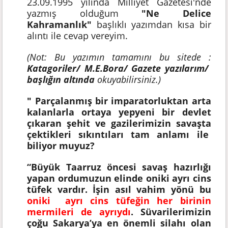
23.09.1995 yılında Milliyet Gazetesi'nde
yazmış olduğum
"Ne Delice
Kahramanlık"
başlıklı yazımdan kısa bir
alıntı ile cevap vereyim.
(Not: Bu yazımın tamamını bu sitede :
Katagoriler/ M.E.Bora/ Gazete yazılarım/
başlığın altında
okuyabilirsiniz.)
" Parçalanmış bir imparatorluktan arta
kalanlarla ortaya yepyeni bir devlet
çıkaran şehit ve gazilerimizin savaşta
çektikleri sıkıntıları tam anlamı ile
biliyor muyuz?
“Büyük Taarruz öncesi savaş hazırlığı
yapan ordumuzun elinde oniki ayrı cins
tüfek vardır. İşin asıl vahim yönü bu
oniki ayrı cins tüfeğin her birinin
mermileri de ayrıydı
. Süvarilerimizin
çoğu Sakarya’ya en önemli silahı olan