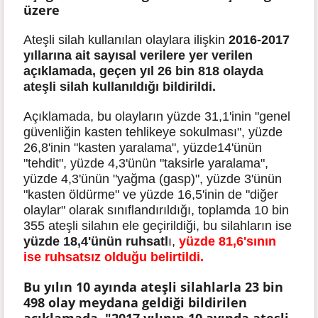
üzere
Ateşli silah kullanılan olaylara ilişkin
2016-2017
yıllarına ait sayısal verilere yer verilen
açıklamada, geçen yıl 26 bin 818 olayda
ateşli silah kullanıldığı bildirildi.
Açıklamada, bu olayların yüzde 31,1'inin "genel
güvenliğin kasten tehlikeye sokulması", yüzde
26,8'inin "kasten yaralama", yüzde14'ünün
"tehdit", yüzde 4,3'ünün "taksirle yaralama",
yüzde 4,3'ünün "yağma (gasp)", yüzde 3'ünün
"kasten öldürme" ve yüzde 16,5'inin de "diğer
olaylar" olarak sınıflandırıldığı, toplamda 10 bin
355 ateşli silahın ele geçirildiği, bu silahların ise
yüzde 18,4'ünün ruhsatl
ı,
yüzde 81,6'sının
ise ruhsatsız olduğu belirtildi.
Bu yılın 10 ayında ateşli silahlarla 23 bin
498 olay meydana geldiği bildirilen
açıklamada, "2017 yılının 10 ayında ateşli