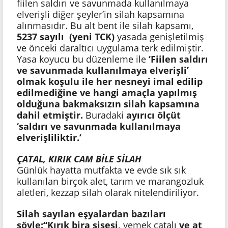
fiilen saldırı ve savunmada kullanılmaya
elverişli diğer şeyler’in silah kapsamına
alınmasıdır. Bu alt bent ile silah kapsamı,
5237 sayılı (yeni TCK)
yasada genişletilmiş
ve önceki daraltıcı uygulama terk edilmiştir.
Yasa koyucu bu düzenleme ile
‘Fiilen saldırı
ve savunmada kullanılmaya elverişli’
olmak koşulu ile her nesneyi imal edilip
edilmediğine ve hangi amaçla yapılmış
olduğuna bakmaksızın silah kapsamına
dahil etmiştir.
Buradaki
ayırıcı ölçüt
‘saldırı ve savunmada kullanılmaya
elverişliliktir.’
ÇATAL, KIRIK CAM BİLE SİLAH
Günlük hayatta mutfakta ve evde sık sık
kullanılan birçok alet, tarım ve marangozluk
aletleri, kezzap silah olarak nitelendiriliyor.
Silah sayılan eşyalardan bazıları
şöyle:“Kırık bira şişesi,
yemek çatalı
ve at